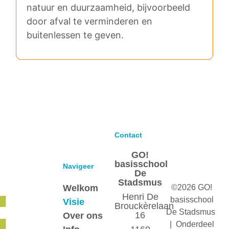
natuur en duurzaamheid, bijvoorbeeld
door afval te verminderen en
buitenlessen te geven.
Contact
GO!
basisschool
Navigeer
De
Stadsmus
Welkom
©2026 GO!
Henri De
basisschool
Visie
Brouckèrelaan
De Stadsmus
16
Over ons
| Onderdeel